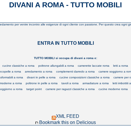
DIVANI A ROMA - TUTTO MOBILI
'arredamento per venire incontro alle esigenze di ogni cliente con passione. Per questo crea ogni gi
ENTRA IN TUTTO MOBILI
TUTTO MOBILI si occupa di divani a roma e:
cucine classiche a roma
poltrone allungabili a roma
camerette laccate roma
letti a roma
 ecopelle a roma
arredamento a roma
complementi darredo a roma
camere soggiorno a ro
asformabili a roma
divani in pelle a roma
cucine composizioni classiche a roma
camere per r
 moderne a roma
poltrone in pelle a roma
tavoli a roma
armadiature a roma
letti imbottiti
 soggiorno a roma
target point
camere per ragazzi classiche a roma
cucine moderne roma
XML FEED
Bookmark this on Delicious