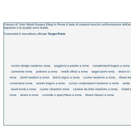
Il lavoro di Tutto Mobili Gruppo Ellegi in Roma è fatto di costanti ricerche sull'evoluzione dell
risparmio e la qualità sono realtà.
Tuttomobili è rivenditore ufficiale
Target Point.
cucine design moderno roma
soggiorni a parete a roma
complementi bagno a roma
camerette roma
poltrone a roma
mobili ufficio a roma
target point roma
divani in
roma
tavoli moderni a roma
letti in legno a roma
cucine moderne a roma
divani tr
contenitore roma
arredo bagno a roma
cucine composizioni moderne a roma
sedie
tavoli tondi a roma
cucine classiche roma
camere da letto classiche a roma
mobili
roma
divani a roma
consolle e specchiera a roma
divani classici a roma