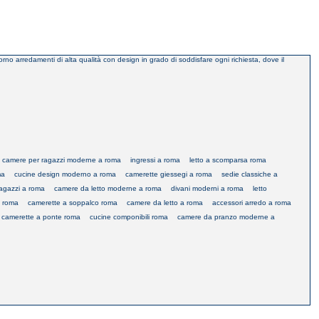
orno arredamenti di alta qualità con design in grado di soddisfare ogni richiesta, dove il
camere per ragazzi moderne a roma
ingressi a roma
letto a scomparsa roma
ma
cucine design moderno a roma
camerette giessegi a roma
sedie classiche a
agazzi a roma
camere da letto moderne a roma
divani moderni a roma
letto
 a roma
camerette a soppalco roma
camere da letto a roma
accessori arredo a roma
camerette a ponte roma
cucine componibili roma
camere da pranzo moderne a