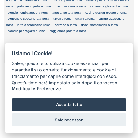
a roma
armadiature a roma
divani in pelle a roma
camere per ragazzi moderne a
roma
poltrone in pelle a roma
divani moderni a roma
camerette giessegi a roma
complementi darredo a roma
arredamento a roma
cucine design moderno roma
consolle e specchiera a roma
tavoli a roma
divani a roma
cucine classiche a
roma
letto a scomparsa roma
poltrone a roma
divani trasformabili a roma
camere per ragazzi a roma
soggiorni a parete a roma
Usiamo i Cookie!
XML FEED
Bookmark this on Delicious
Salve, questo sito utilizza cookie essenziali per
garantire il suo corretto funzionamento e cookie di
tracciamento per capire come interagisci con esso.
Quest'ultimo sarà impostato solo dopo il consenso.
Modifica le Preferenze
Accetta tutto
Preferenze GDPR Cookie
Solo necessari