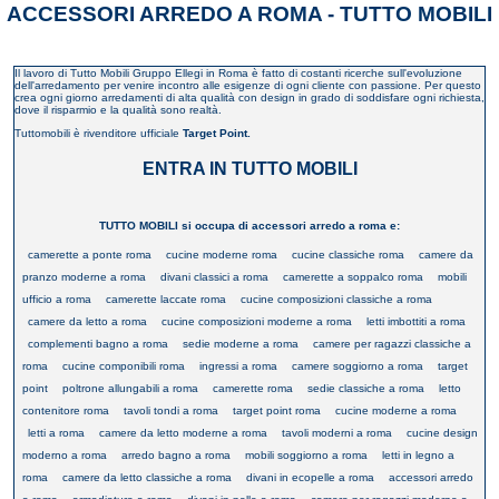
ACCESSORI ARREDO A ROMA - TUTTO MOBILI
Il lavoro di Tutto Mobili Gruppo Ellegi in Roma è fatto di costanti ricerche sull'evoluzione
dell'arredamento per venire incontro alle esigenze di ogni cliente con passione. Per questo
crea ogni giorno arredamenti di alta qualità con design in grado di soddisfare ogni richiesta,
dove il risparmio e la qualità sono realtà.
Tuttomobili è rivenditore ufficiale
Target Point.
ENTRA IN TUTTO MOBILI
TUTTO MOBILI si occupa di accessori arredo a roma e:
camerette a ponte roma
cucine moderne roma
cucine classiche roma
camere da
pranzo moderne a roma
divani classici a roma
camerette a soppalco roma
mobili
ufficio a roma
camerette laccate roma
cucine composizioni classiche a roma
camere da letto a roma
cucine composizioni moderne a roma
letti imbottiti a roma
complementi bagno a roma
sedie moderne a roma
camere per ragazzi classiche a
roma
cucine componibili roma
ingressi a roma
camere soggiorno a roma
target
point
poltrone allungabili a roma
camerette roma
sedie classiche a roma
letto
contenitore roma
tavoli tondi a roma
target point roma
cucine moderne a roma
letti a roma
camere da letto moderne a roma
tavoli moderni a roma
cucine design
moderno a roma
arredo bagno a roma
mobili soggiorno a roma
letti in legno a
roma
camere da letto classiche a roma
divani in ecopelle a roma
accessori arredo