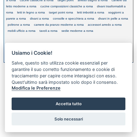
a roma
cucine classiche a roma
target point
arredo bagno a roma
camere da
letto moderne a roma
cucine composizioni classiche a roma
divani trasformabili a
roma
letti in legno a roma
target point roma
letti imbottiti a roma
soggiorni a
parete a roma
divani a roma
consolle e specchiera a roma
divani in pelle a roma
poltrone a roma
camere da pranzo moderne a roma
accessori arredo a roma
mobili ufficio a roma
tavoli a roma
sedie moderne a roma
Usiamo i Cookie!
XML FEED
Bookmark this on Delicious
Salve, questo sito utilizza cookie essenziali per
garantire il suo corretto funzionamento e cookie di
tracciamento per capire come interagisci con esso.
Quest'ultimo sarà impostato solo dopo il consenso.
Modifica le Preferenze
Accetta tutto
Preferenze GDPR Cookie
Solo necessari