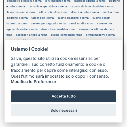
camerette giessegi a roma
letti imbottiti a roma
mobili soggiorno a roma
poltrone
in pelle a roma
consolle e specchiera a roma
camere da letto classiche a roma
tavoli moderni a roma
letto contenitore roma
divani in pelle a roma
tavoli a roma
poltrone a roma
target point roma
cucine classiche a roma
cucine design
moderno a roma
camere per ragazzi a roma
tavoli tondi a roma
camere per
ragazzi classiche a roma
divani trasformabili a roma
camere da letto moderne a
roma
accessori arredo a roma
cucine componibili roma
divani moderni a roma
cucine classiche roma
Usiamo i Cookie!
Salve, questo sito utilizza cookie essenziali per
XML FEED
garantire il suo corretto funzionamento e cookie di
Bookmark this on Delicious
tracciamento per capire come interagisci con esso.
Quest'ultimo sarà impostato solo dopo il consenso.
Modifica le Preferenze
Accetta tutto
Preferenze GDPR Cookie
Solo necessari