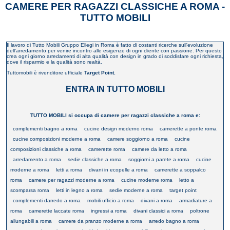
CAMERE PER RAGAZZI CLASSICHE A ROMA -
TUTTO MOBILI
Il lavoro di Tutto Mobili Gruppo Ellegi in Roma è fatto di costanti ricerche sull'evoluzione
dell'arredamento per venire incontro alle esigenze di ogni cliente con passione. Per questo
crea ogni giorno arredamenti di alta qualità con design in grado di soddisfare ogni richiesta,
dove il risparmio e la qualità sono realtà.
Tuttomobili è rivenditore ufficiale
Target Point.
ENTRA IN TUTTO MOBILI
TUTTO MOBILI si occupa di camere per ragazzi classiche a roma e:
complementi bagno a roma
cucine design moderno roma
camerette a ponte roma
cucine composizioni moderne a roma
camere soggiorno a roma
cucine
composizioni classiche a roma
camerette roma
camere da letto a roma
arredamento a roma
sedie classiche a roma
soggiorni a parete a roma
cucine
moderne a roma
letti a roma
divani in ecopelle a roma
camerette a soppalco
roma
camere per ragazzi moderne a roma
cucine moderne roma
letto a
scomparsa roma
letti in legno a roma
sedie moderne a roma
target point
complementi darredo a roma
mobili ufficio a roma
divani a roma
armadiature a
roma
camerette laccate roma
ingressi a roma
divani classici a roma
poltrone
allungabili a roma
camere da pranzo moderne a roma
arredo bagno a roma